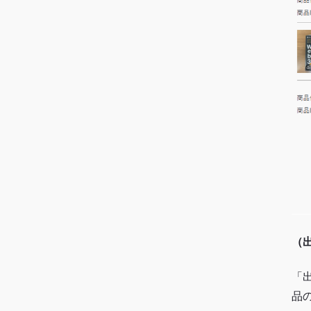
（
「
品