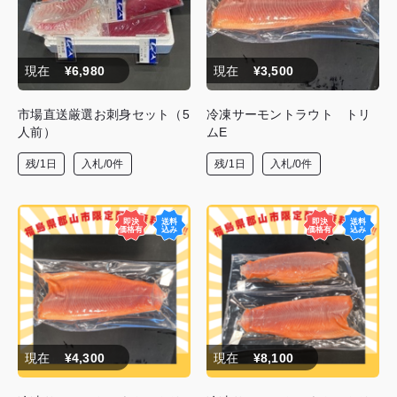
現在
¥6,980
現在
¥3,500
市場直送厳選お刺身セット（5
冷凍サーモントラウト トリ
人前）
ムE
残/1日
入札/0件
残/1日
入札/0件
現在
¥4,300
現在
¥8,100