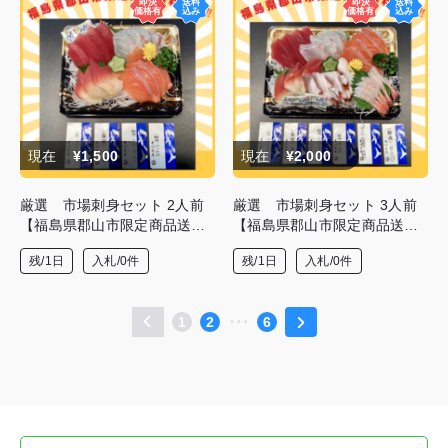
現在
¥1,500
現在
¥2,000
厳選 市場刺身セット 2人前
厳選 市場刺身セット 3人前
【福島県郡山市限定商品送料
【福島県郡山市限定商品送料
無料】
無料】
残/1日
入札/0件
残/1日
入札/0件
1
2
･･･
6