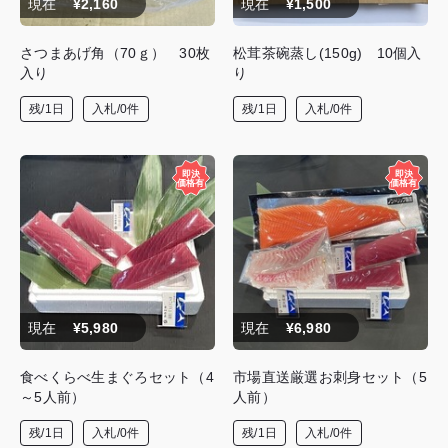
現在
¥2,160
現在
¥1,500
さつまあげ角（70ｇ） 30枚
松茸茶碗蒸し(150g) 10個入
入り
り
残/1日
入札/0件
残/1日
入札/0件
現在
¥5,980
現在
¥6,980
食べくらべ生まぐろセット（4
市場直送厳選お刺身セット（5
～5人前）
人前）
残/1日
入札/0件
残/1日
入札/0件