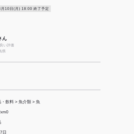
8月10日(月) 18:00 終了予定
さん
の良い評価
島県
品・飲料
>
魚介類
>
魚
fxm0
品
 7日