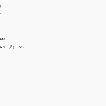
凍
可
り
り
300
6.8.3 (月) 11:23