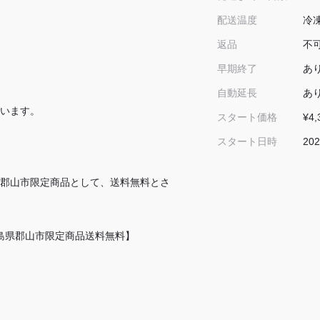
冷
配送温度
不
返品
あ
早期終了
あ
自動延長
います。
¥4,
スタート価格
202
スタート日時
郡山市限定商品として、送料無料とさ
島県郡山市限定商品送料無料】