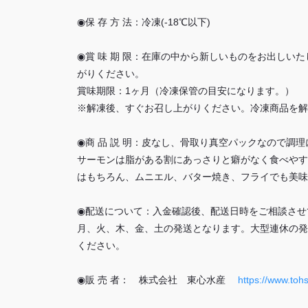
◉保 存 方 法：冷凍(-18℃以下)
◉賞 味 期 限：在庫の中から新しいものをお出しい
がりください。
賞味期限：1ヶ月（冷凍保管の目安になります。）
※解凍後、すぐお召し上がりください。冷凍商品を解
◉商 品 説 明：皮なし、骨取り真空パックなので調
サーモンは脂がある割にあっさりと癖がなく食べやす
はもちろん、ムニエル、バター焼き、フライでも美味
◉配送について：入金確認後、配送日時をご相談させ
月、火、木、金、土の発送となります。大型連休の発
ください。
◉販 売 者： 株式会社 東心水産
https://www.tohs