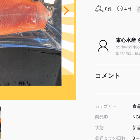
0
件
4日
東心水産 
55件中55件
出品地域：福
コメント
食
カテゴリー
NG
商品ID
新
状態
3 ~
発送までの日数