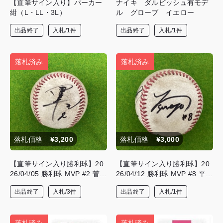
【直筆サイン入り】パーカー
ナイキ ダルビッシュ有モデ
紺（L・LL・3L）
ル グローブ イエロー
出品終了
入札/1件
出品終了
入札/1件
落札済み
落札済み
落札価格
¥3,200
落札価格
¥3,000
【直筆サイン入り勝利球】20
【直筆サイン入り勝利球】20
26/04/05 勝利球 MVP #2 菅原
26/04/12 勝利球 MVP #8 平安
正悟選手・#5 佐藤 優悟選手
常人選手・ #22 大澤 優人選手
出品終了
入札/3件
出品終了
入札/1件