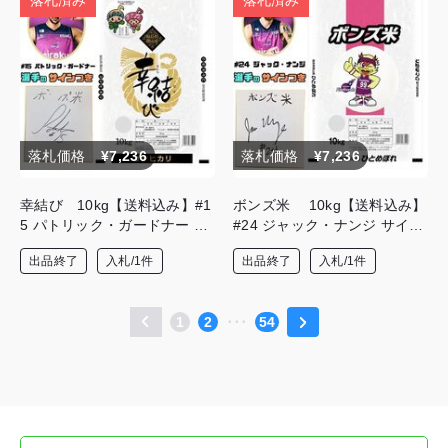
落札済み
落札済み
落札価格
¥7,236
落札価格
¥7,236
幸結び 10kg【送料込み】#1
ボンズ米 10kg【送料込み】
5 パトリック・ガードナー サ
#24 ジャック・ナンジ サイン
イン色紙つき
色紙つき
出品終了
入札/1件
出品終了
入札/1件
1
2
･･･
54