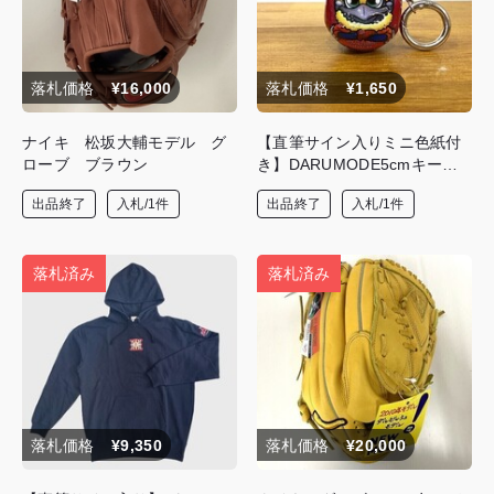
落札価格
¥16,000
落札価格
¥1,650
ナイキ 松坂大輔モデル グ
【直筆サイン入りミニ色紙付
ローブ ブラウン
き】DARUMODE5cmキーホ
ルダー(赤）
出品終了
入札/1件
出品終了
入札/1件
落札済み
落札済み
落札価格
¥9,350
落札価格
¥20,000