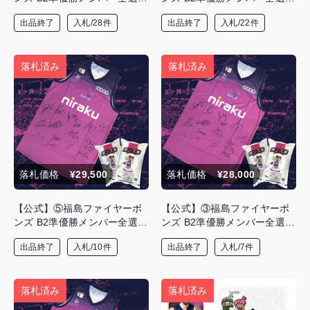
直筆サイン入りユニフォーム
直筆サイン入りユニフォーム
出品終了
入札/28件
出品終了
入札/22件
（上）限定5着‼＆ボンズ米10
（上）限定5着‼＆ボンズ米10
㎏×2袋
㎏×2袋
落札済み
落札済み
落札価格
¥29,500
落札価格
¥28,000
【公式】⑤福島ファイヤーボ
【公式】③福島ファイヤーボ
ンズ B2準優勝メンバー全選手
ンズ B2準優勝メンバー全選手
直筆サイン入りユニフォーム
直筆サイン入りユニフォーム
出品終了
入札/10件
出品終了
入札/7件
（上）限定5着‼＆ボンズ米10
（上）限定5着‼＆ボンズ米10
㎏×2袋
㎏×2袋
落札済み
落札済み