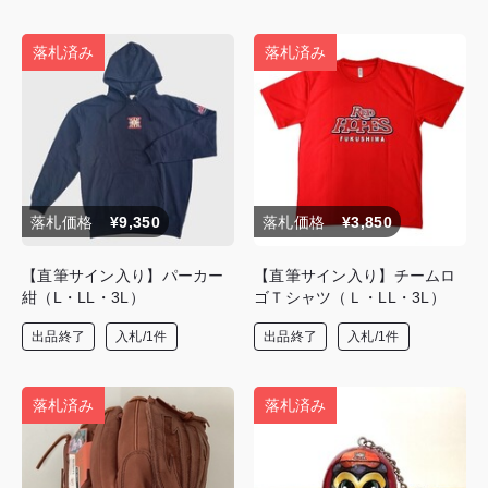
落札済み
落札済み
落札価格
¥9,350
落札価格
¥3,850
【直筆サイン入り】パーカー
【直筆サイン入り】チームロ
紺（L・LL・3L）
ゴＴシャツ（Ｌ・LL・3L）
出品終了
入札/1件
出品終了
入札/1件
落札済み
落札済み