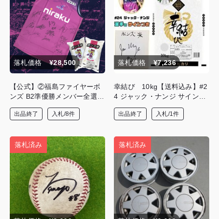
落札価格
¥28,500
落札価格
¥7,236
【公式】②福島ファイヤーボ
幸結び 10kg【送料込み】#2
ンズ B2準優勝メンバー全選手
4 ジャック・ナンジ サイン色
直筆サイン入りユニフォーム
紙つき
出品終了
入札/8件
出品終了
入札/1件
（上）限定5着‼＆ボンズ米10
㎏×2袋
落札済み
落札済み