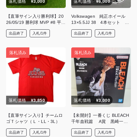
落札価格
¥3,000
落札価格
¥6,000
【直筆サイン入り勝利球】20
Volkswagen 純正ホイール
26/05/19 勝利球 MVP #8 平安
13×5.5JJ 38 4本セット Vol
常人選手・#22 大澤 優人選
kswagen ゴルフⅡ
出品終了
入札/1件
出品終了
入札/1件
手・#47 兵頭 真人選手
落札済み
落札済み
落札価格
¥3,850
落札価格
¥3,000
【直筆サイン入り】チームロ
【未開封】一番くじ BLEACH
ゴＴシャツ（Ｌ・LL・3L）
千年血戦篇 A賞 黒崎一
護 フィギュア
出品終了
入札/1件
出品終了
入札/1件