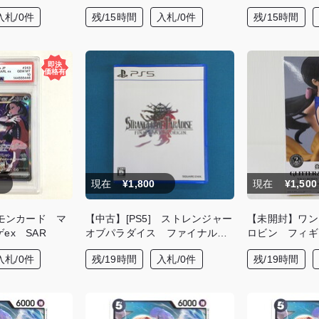
入札/0件
残/15時間
入札/0件
残/15時間
現在
¥1,800
現在
¥1,500
ケモンカード マ
【中古】[PS5] ストレンジャー
【未開封】ワン
ex SAR
オブパラダイス ファイナルフ
ロビン フィギ
ァンタジーオリジン
入札/0件
残/19時間
入札/0件
残/19時間