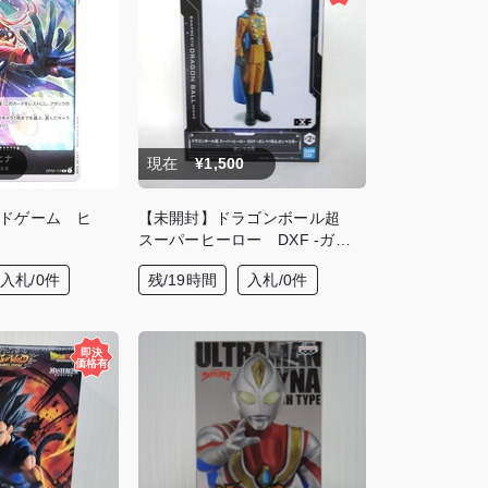
現在
¥1,500
ドゲーム ヒ
【未開封】ドラゴンボール超
スーパーヒーロー DXF -ガン
マ1号＆ガンマ2号- 【B】ガン
入札/0件
残/19時間
入札/0件
マ2号 フィギュア