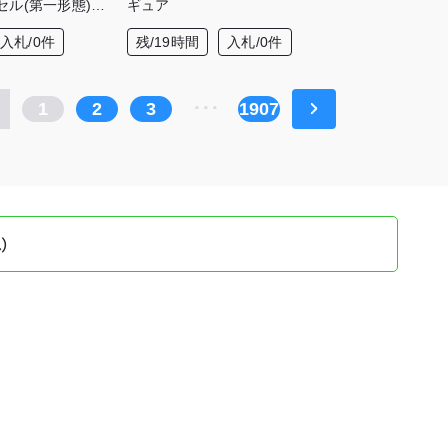
セル(第一形態)フ
ギュア
入札/0件
残/19時間
入札/0件
1
2
3
･･･
1907
）