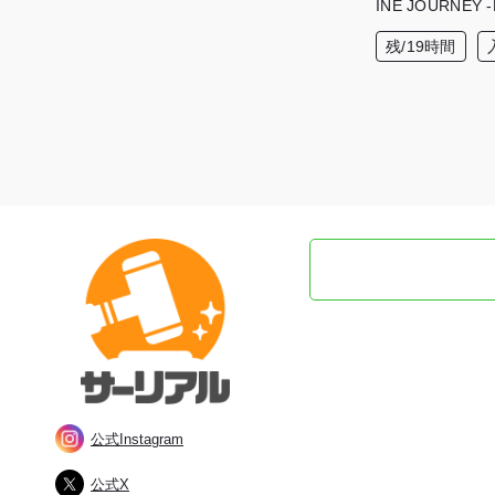
INE JOURNEY
ュア
残/19時間
公式Instagram
公式X