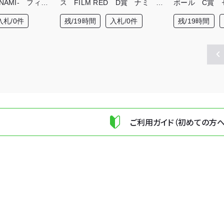
 -NAMI- フィギ
ス FILM RED D賞 ナミ フ
ボール C賞 
ィギュア
ィギュア
入札/0件
残/19時間
入札/0件
残/19時間
ご利用ガイド（初めての方へ