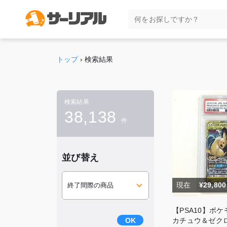
トップ
›
検索結果
検索結果
38,138
件
並び替え
現在
¥29,800
【PSA10】ポ
OK
カチュウ＆ゼクロ