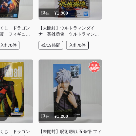
現在
¥1,900
くじ ドラゴン
【未開封】ウルトラマンダイ
賞 フィギュア -
ナ 英雄勇像 ウルトラマンダ
イナ(フラッシュタイプ) フィ
入札/0件
残/19時間
入札/0件
ギュア
現在
¥1,200
くじ ドラゴン
【未開封】呪術廻戦 五条悟 フィ