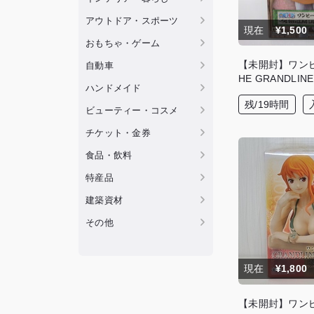
アウトドア・スポーツ
現在
¥1,500
おもちゃ・ゲーム
【未開封】ワンピー
自動車
HE GRANDLIN
ハンドメイド
国 vol.9 キャ
残/19時間
T）フィギュア
ビューティー・コスメ
チケット・金券
食品・飲料
特産品
建築資材
その他
現在
¥1,800
【未開封】ワンピ