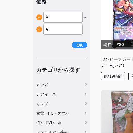
価格
~
現在
¥80
OK
ワンピースカー
ナ R(レア)
カテゴリから探す
残/19時間
メンズ
レディース
キッズ
家電・PC・スマホ
CD・DVD・本
インテリア・暮らし