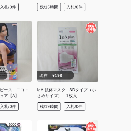
入札/0件
残/15時間
入札/0件
現在
¥198
ピース ニコ・
IgA 抗体マスク 3Dタイプ（小
ュア【A】
さめサイズ） 1枚入
入札/0件
残/19時間
入札/0件