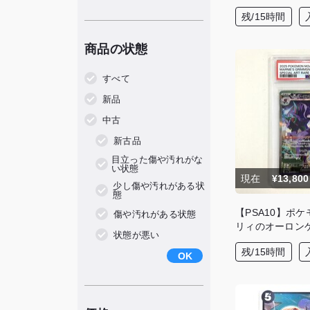
残/15時間
商品の状態
すべて
新品
中古
新古品
⽬⽴った傷や汚れがな
い状態
現在
¥13,800
少し傷や汚れがある状
態
【PSA10】ポ
傷や汚れがある状態
リィのオーロンゲ
状態が悪い
残/15時間
OK