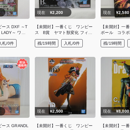
現在
¥2,200
現在
¥2,580
ス DXF ～T
【未開封】一番くじ ワンピー
【未開封】一番
E LADY～ ワノ
ス B賞 ヤマト獣変化 フィギ
ボール コラボ
ロット（CARRO
ュア
シャロット-
入札/0件
残/19時間
入札/0件
残/19時間
現在
¥2,500
現在
¥8,000
ース GRANDL
【未開封】一番くじ ワンピー
【未開封】一番