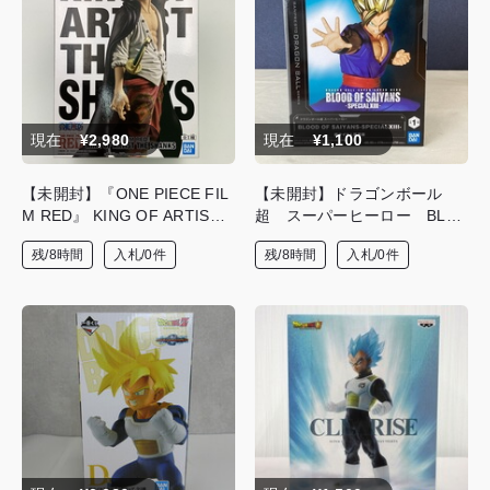
現在
¥2,980
現在
¥1,100
【未開封】『ONE PIECE FIL
【未開封】ドラゴンボール
M RED』 KING OF ARTIST T
超 スーパーヒーロー BLO
HE SHANKS フィギュア
OD OF SAIYANS-SPECIAL XI
残/8時間
入札/0件
残/8時間
入札/0件
II- 超サイヤ人孫悟飯 フィギ
ュア