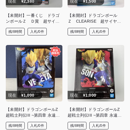
現在
¥2,380
現在
¥1,500
【未開封】一番くじ ドラゴ
【未開封】ドラゴンボール
ンボールＺ Ｄ賞 超サイヤ
Ｚ CLEARISE 超サイヤ人
人孫悟飯 フィギュア
ゴッド超サイヤ人ベジータ
残/8時間
入札/0件
残/8時間
入札/0件
フィギュア
現在
¥1,000
現在
¥1,000
【未開封】ドラゴンボールZ
【未開封】ドラゴンボールZ
超戦士列伝III ~第四章 永遠の
超戦士列伝III ~第四章 永遠の
ライバル~ 超サイヤ人ベジー
ライバル~ 超サイヤ人孫悟空
残/8時間
入札/0件
残/8時間
入札/0件
タ 【B】 フィギュア
【A】 フィギュア