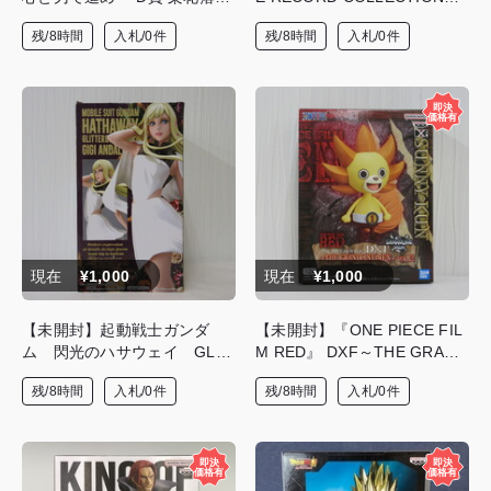
ナヲ フィギュア
TRAFALGAR.LAW(トラファ
残/8時間
入札/0件
残/8時間
入札/0件
ルガー・ロー)- フィギュア
現在
¥1,000
現在
¥1,000
【未開封】起動戦士ガンダ
【未開封】『ONE PIECE FIL
ム 閃光のハサウェイ GLIT
M RED』 DXF～THE GRAND
TER&GLAMOURS -GIGI AN
LINE MEN～vol.12 【B】
残/8時間
入札/0件
残/8時間
入札/0件
DALUCIA- フィギュア
「SUNNY KUN」フィギュア