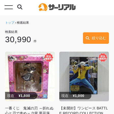
トップ
›
検索結果
検索結果
30,990
絞り込む
件
現在
¥1,800
現在
¥1,000
一番くじ 鬼滅の刃 ～折れぬ
【未開封】ワンピース BATTL
心と刃で進め～ D賞 栗花落カ
E RECORD COLLECTION -