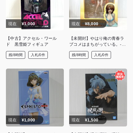
現在
¥1,000
現在
¥8,000
【中古】アクセル・ワール
【未開封】やはり俺の青春ラ
ド 黒雪姫フィギュア
ブコメはまちがっている。-
続- 1/6 一色いろは 水着 ve
残/8時間
入札/0件
残/8時間
入札/0件
r. フィギュア
現在
¥1,000
現在
¥1,500