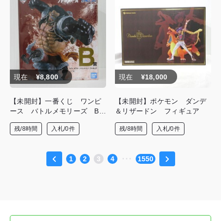
現在
¥8,800
現在
¥18,000
【未開封】一番くじ ワンピ
【未開封】ポケモン ダンデ
ース バトルメモリーズ B
＆リザードン フィギュア
賞 ルフィ ギア4-バウンド
残/8時間
入札/0件
残/8時間
入札/0件
マン-フィギュア
1
2
3
4
･･･
1550