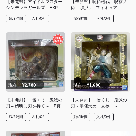
【未開封】アイドルマスター
【未開封】呪術廻戦 呪祓ノ
シンデレラガールズ ESPRE
術 -真人- フィギュア
STO est-Dressy and Snow m
残/8時間
入札/0件
残/8時間
入札/0件
akeup- 高垣楓 フィギュア
現在
¥2,780
現在
¥1,680
【未開封】一番くじ 鬼滅の
【未開封】一番くじ 鬼滅の
刃～黎明に刃を持て～ B賞
刃～宇随天元 見参！～ ラ
煉獄杏寿郎 フィギュア
ストワン賞 ビッグスケール
残/8時間
入札/0件
残/8時間
入札/0件
宇随天元 フィギュア ラス
トワンver.