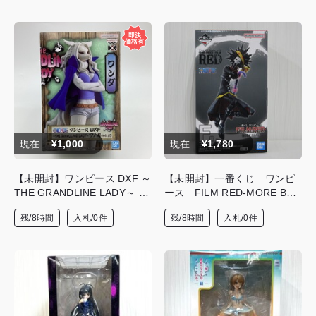
現在
¥1,000
現在
¥1,780
【未開封】ワンピース DXF ～
【未開封】一番くじ ワンピ
THE GRANDLINE LADY～ ワ
ース FILM RED-MORE BEA
ノ国 vol.10 ワンダ（WAND
T- F賞 ブルック フィギュ
残/8時間
入札/0件
残/8時間
入札/0件
A） フィギュア
ア