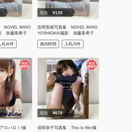
現在
¥120
NOVEL MIHO
吉岡美穂写真集 NOVEL MIHO
/撮影 加藤亜希子
YOSHIOKA/撮影 加藤亜希子
入札/0件
残/6時間
入札/0件
現在
¥670
アロハロ！/撮
深田恭子写真集 This Is Me/撮