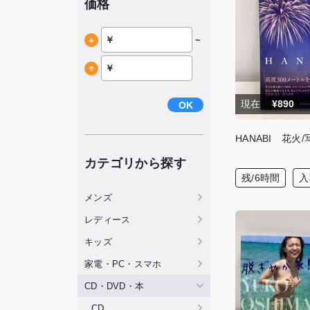
価格
~
現在
¥890
OK
HANABI 花火
カテゴリから探す
残/6時間
入
メンズ
レディース
キッズ
家電・PC・スマホ
CD・DVD・本
CD