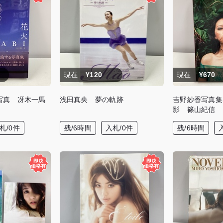
現在
¥120
現在
¥670
/写真 冴木一馬
浅田真央 夢の軌跡
吉野紗香写真集
影 篠山紀信
札/0件
残/6時間
入札/0件
残/6時間