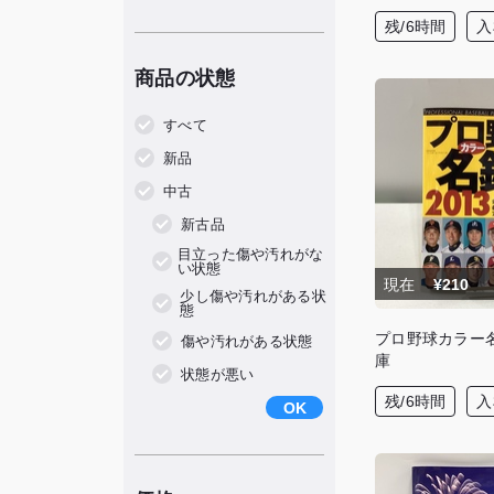
残/6時間
入
商品の状態
すべて
新品
中古
新古品
⽬⽴った傷や汚れがな
い状態
現在
¥210
少し傷や汚れがある状
態
プロ野球カラー名
傷や汚れがある状態
庫
状態が悪い
残/6時間
入
OK