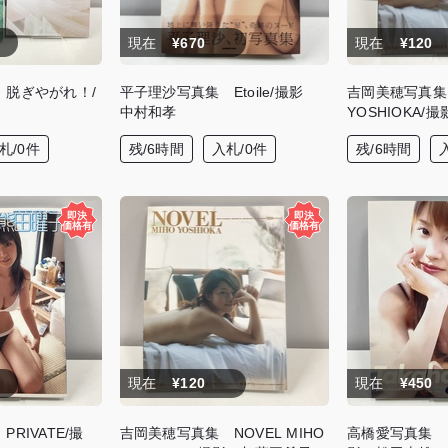
現在
¥670
現在
¥120
 脱ぎやがれ！/
平子理沙写真集 Etoile/撮影
吉岡美穂写真集 
中村和孝
YOSHIOKA
札/0件
残/6時間
入札/0件
残/6時間
現在
¥120
現在
¥450
RIVATE/撮
吉岡美穂写真集 NOVEL MIHO
高橋愛写真集 