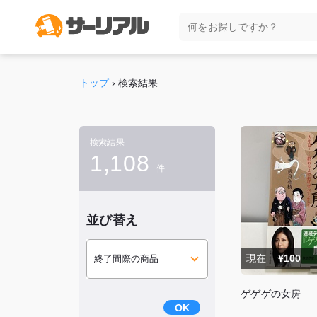
トップ
›
検索結果
検索結果
1,108
件
並び替え
現在
¥100
ゲゲゲの女房
OK