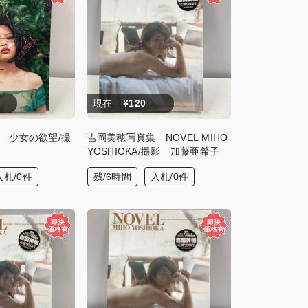
現在
¥120
 少女の欲望/撮
吉岡美穂写真集 NOVEL MIHO
YOSHIOKA/撮影 加藤亜希子
入札/0件
残/6時間
入札/0件