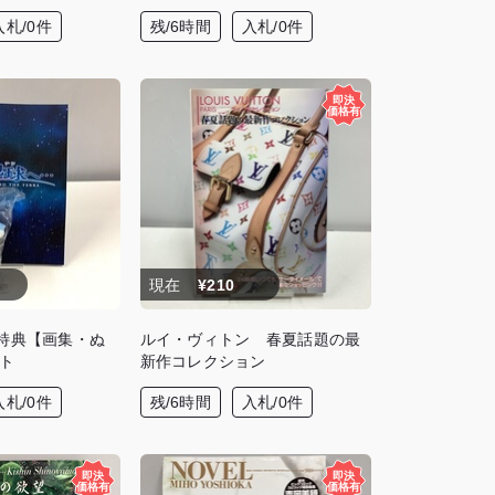
入札/0件
残/6時間
入札/0件
現在
¥210
 特典【画集・ぬ
ルイ・ヴィトン 春夏話題の最
ト
新作コレクション
入札/0件
残/6時間
入札/0件