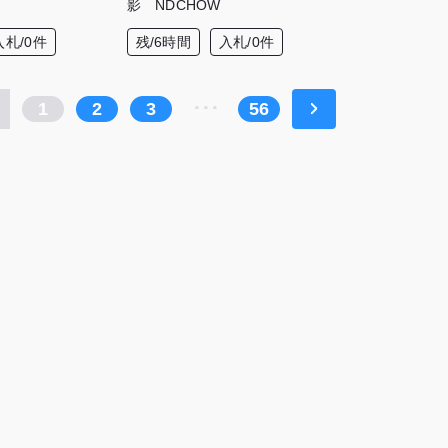
影 NDCHOW
入札/0件
残/6時間
入札/0件
1
2
3
･･･
56