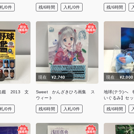
札/0件
残/6時間
入札/0件
残/6時間
現在
¥2,740
現在
¥2,000
鑑 2013 文
Sweet かんざきひろ画集 ス
地球(テラ)へ
ウィート
いぐるみ】セッ
札/0件
残/6時間
入札/0件
残/6時間