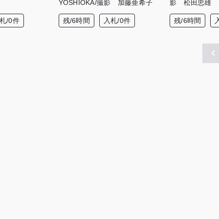
YOSHIOKA/撮影 加藤亜希子
影 松田忠雄
札/0件
残/6時間
入札/0件
残/6時間