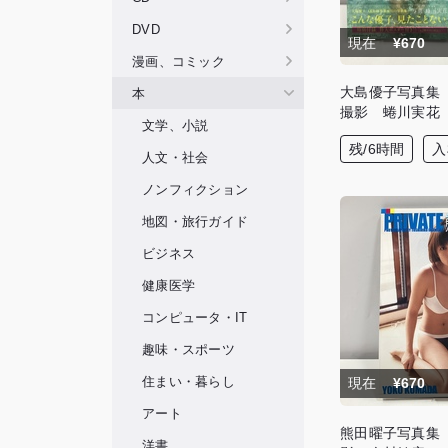
DVD
現在
¥670
漫画、コミック
大島優子写真集
本
撮影 蜷川実花
文学、小説
残/6時間
入
人文・社会
ノンフィクション
地図・旅行ガイド
ビジネス
健康医学
コンピュータ・IT
趣味・スポーツ
住まい・暮らし
現在
¥670
アート
熊田曜子写真集 P
洋書