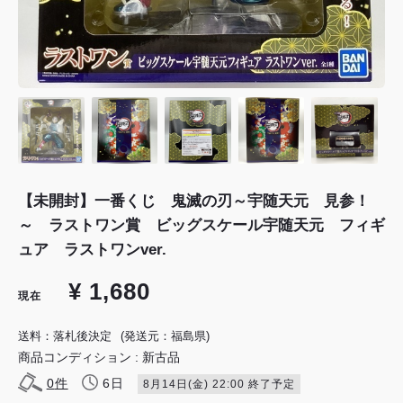
【未開封】一番くじ 鬼滅の刃～宇随天元 見参！
～ ラストワン賞 ビッグスケール宇随天元 フィギ
ュア ラストワンver.
¥ 1,680
現在
送料：落札後決定
(発送元：福島県)
商品コンディション : 新古品
0
件
6日
8月14日(金) 22:00 終了予定