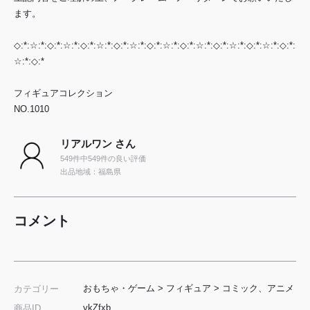
ます。
◇:*:☆:*:◇:*:☆:*:◇:*:☆:*:◇:*:☆:*:◇:*:☆:*:◇:*:☆:*:◇:*:☆:*:◇:*:☆:*:◇:*:
☆:*:◇:*
フィギュアコレクション
NO.1010
リアルワン さん
549件中549件の良い評価
出品地域：福島県
コメント
おもちゃ・ゲーム
>
フィギュア
>
コミック、アニメ
カテゴリー
ykZfxb
商品ID