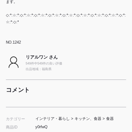
ます。
◇:*:☆:*:◇:*:☆:*:◇:*:☆:*:◇:*:☆:*:◇:*:☆:*:◇:*:☆:*:◇:*:☆:*:◇:*:☆:*:◇:*:
☆:*:◇:*
NO.1242
リアルワン さん
549件中549件の良い評価
出品地域：福島県
コメント
インテリア・暮らし
>
キッチン、食器
>
食器
カテゴリー
y0rfwQ
商品ID