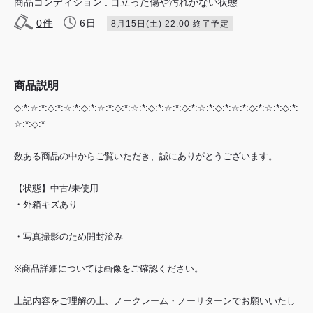
商品コンディション : ⽬⽴った傷や汚れがない状態
0
件
6日
8月15日(土) 22:00 終了予定
商品説明
◇:*:☆:*:◇:*:☆:*:◇:*:☆:*:◇:*:☆:*:◇:*:☆:*:◇:*:☆:*:◇:*:☆:*:◇:*:☆:*:◇:*:
☆:*:◇:*
数ある商品の中からご覧いただき、誠にありがとうございます。
【状態】中古/未使用
・外箱キズあり
・写真撮影のため開封済み
※商品詳細については画像をご確認ください。
上記内容をご理解の上、ノークレーム・ノーリターンでお願いいたし