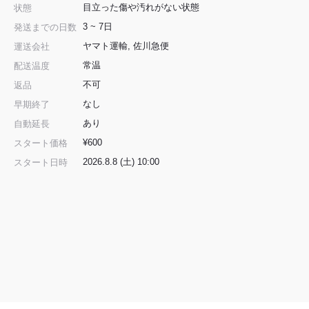
⽬⽴った傷や汚れがない状態
状態
3 ~ 7日
発送までの日数
ヤマト運輸, 佐川急便
運送会社
常温
配送温度
不可
返品
なし
早期終了
あり
自動延長
¥600
スタート価格
2026.8.8 (土) 10:00
スタート日時