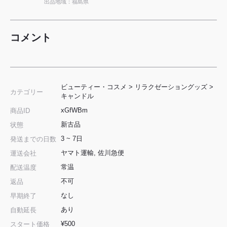
出品地域：福島県
コメント
ビューティー・コスメ
>
リラクゼーショングッズ
>
カテゴリー
キャンドル
xGfWBm
商品ID
新古品
状態
3 ~ 7日
発送までの日数
ヤマト運輸, 佐川急便
運送会社
常温
配送温度
不可
返品
なし
早期終了
あり
自動延長
¥500
スタート価格