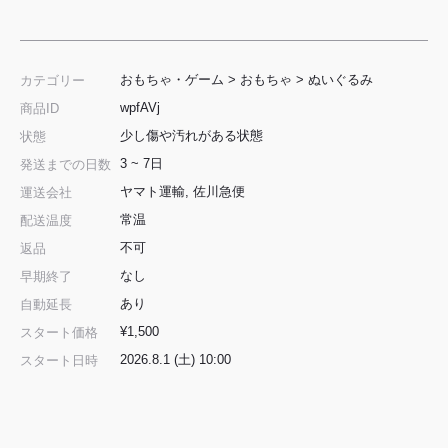
おもちゃ・ゲーム
>
おもちゃ
>
ぬいぐるみ
カテゴリー
wpfAVj
商品ID
少し傷や汚れがある状態
状態
3 ~ 7日
発送までの日数
ヤマト運輸, 佐川急便
運送会社
常温
配送温度
不可
返品
なし
早期終了
あり
自動延長
¥1,500
スタート価格
2026.8.1 (土) 10:00
スタート日時