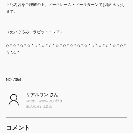
上記内容をご理解の上、ノークレーム・ノーリターンでお願いいたし
ます。
（ぬいぐるみ・ラビット・レア）
◇:*:☆:*:◇:*:☆:*:◇:*:☆:*:◇:*:☆:*:◇:*:☆:*:◇:*:☆:*:◇:*:☆:*:◇:*:☆:*:◇:*:
☆:*:◇:*
NO.7054
リアルワン さん
549件中549件の良い評価
出品地域：福島県
コメント