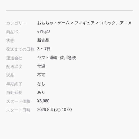
おもちゃ・ゲーム
>
フィギュア
>
コミック、アニメ
カテゴリー
vYfq2J
商品ID
新古品
状態
3 ~ 7日
発送までの日数
ヤマト運輸, 佐川急便
運送会社
常温
配送温度
不可
返品
なし
早期終了
あり
自動延長
¥3,980
スタート価格
2026.8.4 (火) 10:00
スタート日時