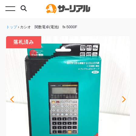
トップ
›
カシオ 関数電卓(電池) fx-5000F
落札済み