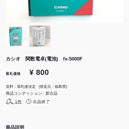
カシオ 関数電卓(電池) fx-5000F
¥ 800
落札価格
送料：落札後決定
(発送元：福島県)
商品コンディション : 新古品
1
件
出品終了
商品説明