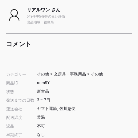
リアルワン さん
549件中549件の良い評価
出品地域：福島県
コメント
その他
>
文房具・事務用品
>
その他
カテゴリー
rqfm9Y
商品ID
新古品
状態
3 ~ 7日
発送までの日数
ヤマト運輸, 佐川急便
運送会社
常温
配送温度
不可
返品
なし
早期終了