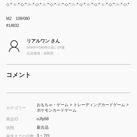
◇:*:☆:*:◇:*:☆:*:◇:*:☆:*:◇:*:☆:*:◇:*:☆:*:◇:*:☆:*:◇:*:☆:*:◇:*:☆:*:◇:*
M2 109/080
#14832
リアルワン さん
549件中549件の良い評価
出品地域：福島県
コメント
おもちゃ・ゲーム
>
トレーディングカードゲーム
>
カテゴリー
ポケモンカードゲーム
oJfp58
商品ID
新古品
状態
3 ~ 7日
発送までの日数