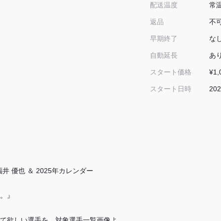
常
配送温度
不
返品
な
早期終了
あ
自動延長
¥1,
スタート価格
202
スタート日時
井 優也 ＆ 2025年カレンダー
す。』
て欲しい選手を、対象選手一覧画像よ