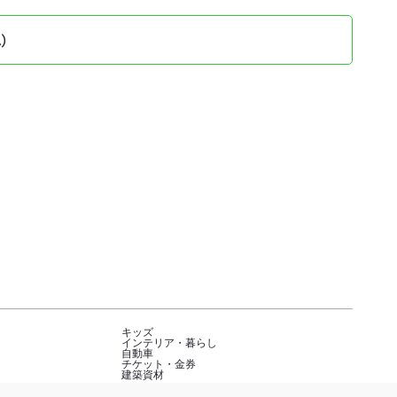
）
キッズ
インテリア・暮らし
自動車
チケット・金券
建築資材