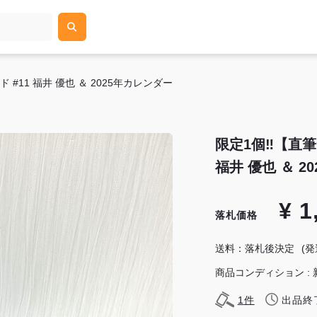
11 福井 優也 ＆ 2025年カレンダー
限定1個‼【直筆
福井 優也 ＆ 2
¥ 1
落札価格
送料：落札後決定
(
商品コンディション : 
1
件
出品終