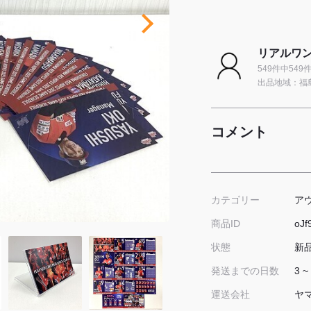
リアルワン
549件中54
出品地域：福
コメント
ア
カテゴリー
oJf
商品ID
新
状態
3 ~
発送までの日数
ヤ
運送会社