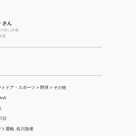
 さん
9件の良い評価
島県
ウトドア・スポーツ
>
野球
>
その他
9nA
品
 7日
マト運輸, 佐川急便