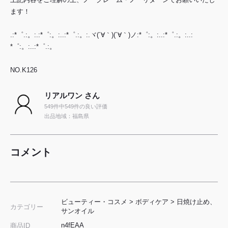
ます！
.:*゜.:。:.:*゜:。:..:*゜.:。:.ヾ(´∀｀)(´∀｀)ノ:*゜:。:..:*゜.:。:..:
*゜:。:..:*゜.:。
NO.K126
リアルワン さん
549件中549件の良い評価
出品地域：福島県
コメント
ビューティー・コスメ
>
ボディケア
>
日焼け止め、
カテゴリー
サンオイル
n4fEAA
商品ID