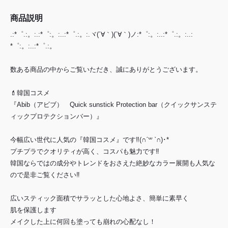
商品説明
.:*゜.:。:.:*゜:。:..:*゜.:。:.ヾ(´∀｀)(´∀｀)ノ:*゜:。:..:*゜.:。:..:
*゜:。:..:*゜.:。
数ある商品の中からご覧いただき、誠にありがとうございます。
💄韓国コスメ
『Abib（アビブ） Quick sunstick Protection bar（クイックサンステ
ィックプロテクションバー）』
今幅広い世代に人気の『韓国コスメ』です‼(∩ˊ꒳ ˋ∩)･*
プチプラでクオリティが高く、コスパも魅力です‼
韓国ならではの成分やトレンドをおさえた絶妙なカラー展開も人気な
ので是非ご覧ください‼
広いスティック面積でサラッとした心地よさ、簡単に素早く
肌を保護します
メイクした上に何回も塗っても崩れの心配なし！