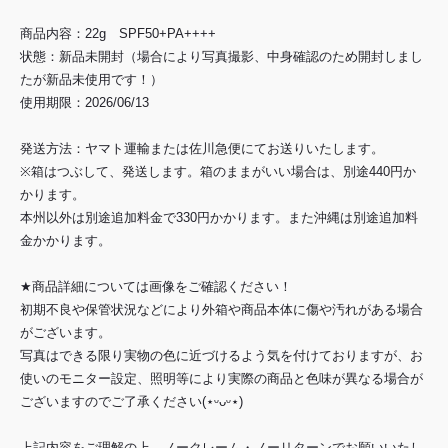
商品内容：22g SPF50+PA++++
状態：新品未開封（場合により写真撮影、中身確認のため開封しまし
たが新品未使用です！）
使用期限：2026/06/13
発送方法：ヤマト運輸または佐川急便にてお送りいたします。
※箱はつぶして、発送します。箱のままがいい場合は、別途440円か
かります。
本州以外は別途追加料金で330円かかります。また沖縄は別途追加料
金かかります。
★商品詳細については画像をご確認ください！
初期不良や保管状況などにより外箱や商品本体に傷や汚れがある場合
がございます。
写真はできる限り実物の色に近づけるよう気を付けておりますが、お
使いのモニター設定、照明等により実際の商品と色味が異なる場合が
ございますのでご了承ください(⋆ᵕᴗᵕ⋆)
上記内容をご理解の上、ノークレーム・ノーリターンでお願いいたし