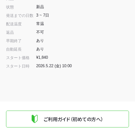
新品
状態
3 ~ 7日
発送までの日数
常温
配送温度
不可
返品
あり
早期終了
あり
自動延長
¥1,840
スタート価格
2026.5.22 (金) 10:00
スタート日時
ご利用ガイド（初めての方へ）