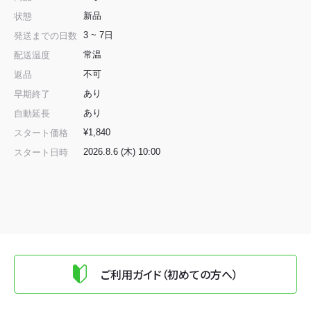
新品
状態
3 ~ 7日
発送までの日数
常温
配送温度
不可
返品
あり
早期終了
あり
自動延長
¥1,840
スタート価格
2026.8.6 (木) 10:00
スタート日時
ご利用ガイド（初めての方へ）