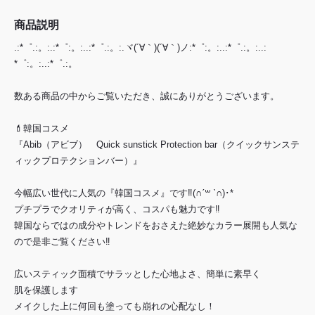
商品説明
.:*゜.:。:.:*゜:。:..:*゜.:。:.ヾ(´∀｀)(´∀｀)ノ:*゜:。:..:*゜.:。:..:
*゜:。:..:*゜.:。
数ある商品の中からご覧いただき、誠にありがとうございます。
💄韓国コスメ
『Abib（アビブ） Quick sunstick Protection bar（クイックサンステ
ィックプロテクションバー）』
今幅広い世代に人気の『韓国コスメ』です‼(∩ˊ꒳ ˋ∩)･*
プチプラでクオリティが高く、コスパも魅力です‼
韓国ならではの成分やトレンドをおさえた絶妙なカラー展開も人気な
ので是非ご覧ください‼
広いスティック面積でサラッとした心地よさ、簡単に素早く
肌を保護します
メイクした上に何回も塗っても崩れの心配なし！