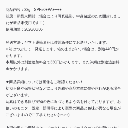
商品内容：22g SPF50+PA++++
状態：新品未開封（場合により写真撮影、中身確認のため開封しまし
たが新品未使用です！）
使用期限：2026/08/06
発送方法：ヤマト運輸または佐川急便にてお送りいたします。
※箱はつぶして、発送します。箱のままがいい場合は、別途440円か
かります。
本州以外は別途追加料金で330円かかります。また沖縄は別途追加料
金かかります。
★商品詳細については画像をご確認ください！
初期不良や保管状況などにより外箱や商品本体に傷や汚れがある場合
がございます。
写真はできる限り実物の色に近づけるよう気を付けておりますが、お
使いのモニター設定、照明等により実際の商品と色味が異なる場合が
ございますのでご了承ください(⋆ᵕᴗᵕ⋆)
上記内容をご理解の上、ノークレーム・ノーリターンでお願いいたし