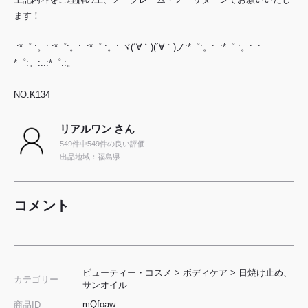
ます！
.:*゜.:。:.:*゜:。:..:*゜.:。:.ヾ(´∀｀)(´∀｀)ノ:*゜:。:..:*゜.:。:..:
*゜:。:..:*゜.:。
NO.K134
リアルワン さん
549件中549件の良い評価
出品地域：福島県
コメント
ビューティー・コスメ
>
ボディケア
>
日焼け止め、
カテゴリー
サンオイル
mQfoaw
商品ID