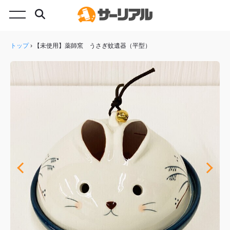
トップ
›
【未使用】薬師窯 うさぎ蚊遺器（平型）