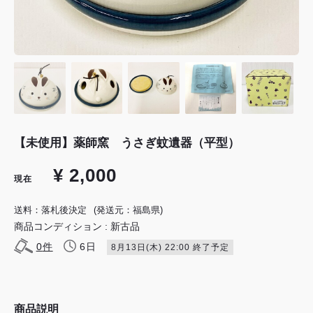
【未使用】薬師窯 うさぎ蚊遺器（平型）
¥ 2,000
現在
送料：落札後決定
(発送元：福島県)
商品コンディション : 新古品
0
件
6日
8月13日(木) 22:00 終了予定
商品説明