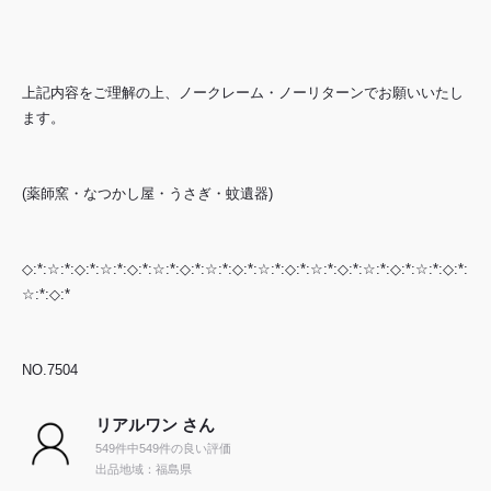
上記内容をご理解の上、ノークレーム・ノーリターンでお願いいたし
ます。
(薬師窯・なつかし屋・うさぎ・蚊遺器)
◇:*:☆:*:◇:*:☆:*:◇:*:☆:*:◇:*:☆:*:◇:*:☆:*:◇:*:☆:*:◇:*:☆:*:◇:*:☆:*:◇:*:
☆:*:◇:*
NO.7504
リアルワン さん
549件中549件の良い評価
出品地域：福島県