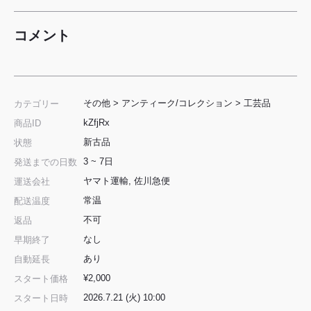
コメント
その他
>
アンティーク/コレクション
>
工芸品
カテゴリー
kZfjRx
商品ID
新古品
状態
3 ~ 7日
発送までの日数
ヤマト運輸, 佐川急便
運送会社
常温
配送温度
不可
返品
なし
早期終了
あり
自動延長
¥2,000
スタート価格
2026.7.21 (火) 10:00
スタート日時