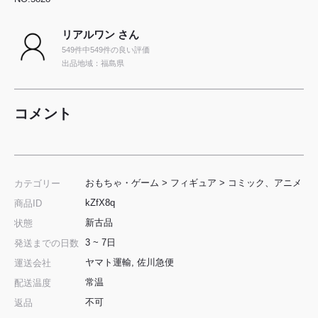
リアルワン さん
549件中549件の良い評価
出品地域：福島県
コメント
おもちゃ・ゲーム
>
フィギュア
>
コミック、アニメ
カテゴリー
kZfX8q
商品ID
新古品
状態
3 ~ 7日
発送までの日数
ヤマト運輸, 佐川急便
運送会社
常温
配送温度
不可
返品