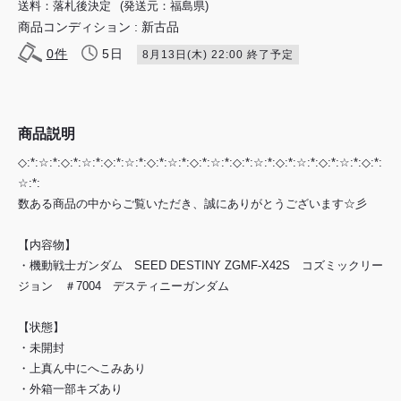
送料：落札後決定
(発送元：福島県)
商品コンディション : 新古品
0
件
5日
8月13日(木) 22:00 終了予定
商品説明
◇:*:☆:*:◇:*:☆:*:◇:*:☆:*:◇:*:☆:*:◇:*:☆:*:◇:*:☆:*:◇:*:☆:*:◇:*:☆:*:◇:*:
☆:*:
数ある商品の中からご覧いただき、誠にありがとうございます☆彡
【内容物】
・機動戦士ガンダム SEED DESTINY ZGMF-X42S コズミックリー
ジョン ＃7004 デスティニーガンダム
【状態】
・未開封
・上真ん中にへこみあり
・外箱一部キズあり