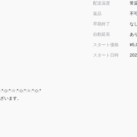
常
配送温度
不
返品
な
早期終了
あ
自動延長
¥5,
スタート価格
202
スタート日時
:*:◇:*:☆:*:◇:*:☆:*:◇:*
ざいます。