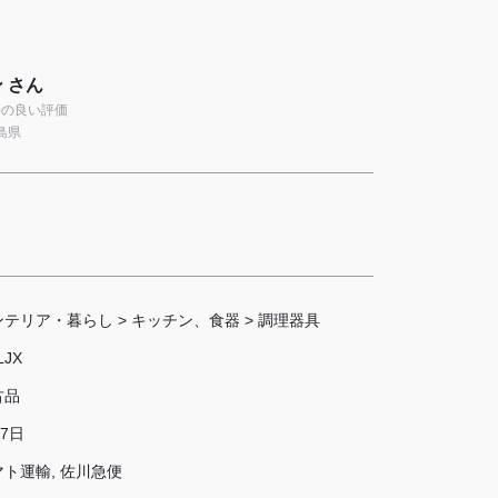
 さん
9件の良い評価
島県
ンテリア・暮らし
>
キッチン、食器
>
調理器具
LJX
古品
 7日
マト運輸, 佐川急便