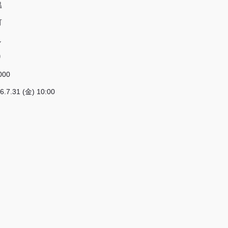
温
可
し
り
000
6.7.31 (金) 10:00