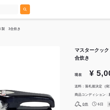
ス製 3合炊き
マスタークック
合炊き
¥ 5,0
現在
送料：落札後決定
(
商品コンディション : 
0
件
6日