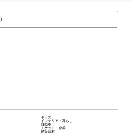
）
キッズ
インテリア・暮らし
自動車
チケット・金券
建築資材