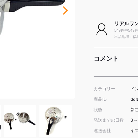
リアルワン
549件中54
出品地域：福
コメント
イ
カテゴリー
ddf
商品ID
新
状態
3 ~
発送までの日数
ヤ
運送会社