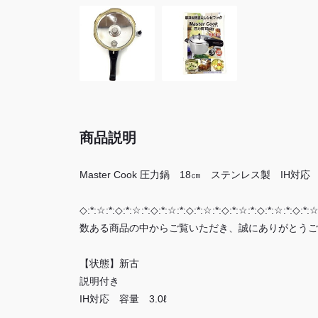
商品説明
Master Cook 圧力鍋 18㎝ ステンレス製 IH対応
◇:*:☆:*:◇:*:☆:*:◇:*:☆:*:◇:*:☆:*:◇:*:☆:*:◇:*:☆:*:◇:*:☆
数ある商品の中からご覧いただき、誠にありがとうご
【状態】新古
説明付き
IH対応 容量 3.0ℓ