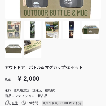
アウトドア ボトル& マグカップ×2 セット
¥ 2,000
現在
送料：落札後決定
(発送元：福島県)
商品コンディション : 新古品
0
件
19時間
8月7日(金) 22:00 終了予定