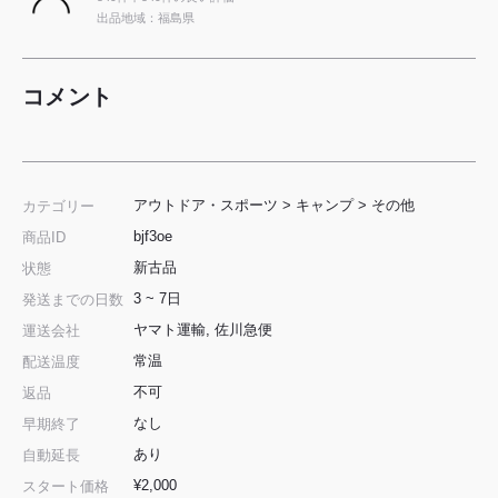
出品地域：福島県
コメント
アウトドア・スポーツ
>
キャンプ
>
その他
カテゴリー
bjf3oe
商品ID
新古品
状態
3 ~ 7日
発送までの日数
ヤマト運輸, 佐川急便
運送会社
常温
配送温度
不可
返品
なし
早期終了
あり
自動延長
¥2,000
スタート価格