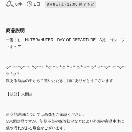
0
件
1日
8月8日(土) 22:00 終了予定
商品説明
一番くじ HUTER×HUTER DAY OF DEPARTURE A賞 ゴン フ
ィギュア
◇:*:☆:*:◇:*:☆:*:◇:*:☆:*:◇:*:☆:*:◇:*:☆:*:◇:*:☆:*:◇:*:☆:*:◇:*:☆:*:◇:*:
☆:*:◇:*
数ある商品の中からご覧いただき、誠にありがとうございます。
【状態】未開封
※商品詳細については画像をご確認ください。
※未開封品ですが、初期不良や保管状況などにより外箱や商品本体に
傷や汚れがある場合がございます。