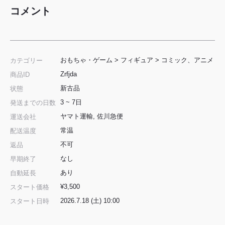
コメント
おもちゃ・ゲーム
>
フィギュア
>
コミック、アニメ
カテゴリー
Zrfjda
商品ID
新古品
状態
3 ~ 7日
発送までの日数
ヤマト運輸, 佐川急便
運送会社
常温
配送温度
不可
返品
なし
早期終了
あり
自動延長
¥3,500
スタート価格
2026.7.18 (土) 10:00
スタート日時