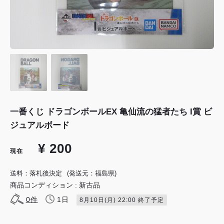
一番くじ ドラゴンボールEX 亀仙流の猛者たち I賞 ビ
ジュアルボード
¥ 200
現在
送料：落札後決定
(発送元：福島県)
商品コンディション : 新古品
0
件
1日
8月10日(月) 22:00 終了予定