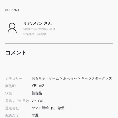
NO.3760
リアルワン さん
549件中549件の良い評価
出品地域：福島県
コメント
おもちゃ・ゲーム
>
おもちゃ
>
キャラクターグッズ
カテゴリー
YEfLm2
商品ID
新古品
状態
3 ~ 7日
発送までの日数
ヤマト運輸, 佐川急便
運送会社
常温
配送温度