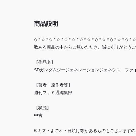
商品説明
◇:*:☆:*:◇:*:☆:*:◇:*:☆:*:◇:*:☆:*:◇:*:☆:*:◇:*:☆:*:◇:*:☆
数ある商品の中からご覧いただき、誠にありがとうご
【作品名】
SDガンダムジージェネレーションジェネシス ファ
【著者・原作者等】
週刊ファミ通編集部
【状態】
中古
※キズ・よごれ・日焼け等があるものもございますの