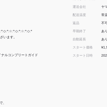
ヤマ
運送会社
常
配送温度
不
返品
あ
:*:◇:*:☆:*:◇:*:☆:*:◇:*
早期終了
ざいます。
あ
自動延長
¥1,
スタート価格
イナルコンプリートガイド
202
スタート日時
で、