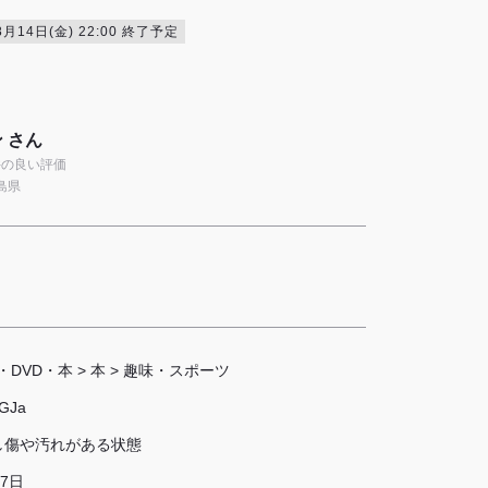
8月14日(金) 22:00 終了予定
 さん
9件の良い評価
島県
・DVD・本
>
本
>
趣味・スポーツ
GJa
し傷や汚れがある状態
 7日