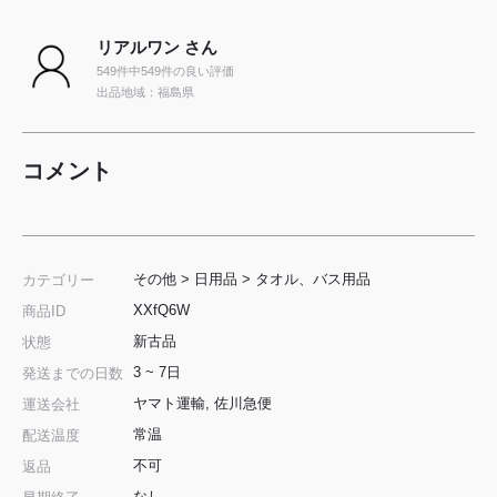
リアルワン さん
549件中549件の良い評価
出品地域：福島県
コメント
その他
>
日用品
>
タオル、バス用品
カテゴリー
XXfQ6W
商品ID
新古品
状態
3 ~ 7日
発送までの日数
ヤマト運輸, 佐川急便
運送会社
常温
配送温度
不可
返品
なし