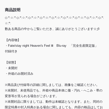
商品説明
◇:*:☆:*:◇:*:☆:*:◇:*:☆:*:◇:*:☆:*:◇:*:☆:*:◇:*:☆:*:◇:*:☆:*:◇:*:☆:*:◇:*:
☆:*:
数ある商品の中からご覧いただき、誠にありがとうございます☆彡
【内容物】
・Fate/stay night Heaven's Feel Ⅲ Blu-ray 「完全生産限定版」
付録付き
【状態】
・未開封
・外箱のみ開封済み
※商品及び付録等の詳細に関しましては、画像をご確認ください。
※未開封、未使用品でも、外箱や商品本体に傷・汚れ・へこみ・帯の
変形等が見られる場合がございます。
※未開封品に限りましては、動作は未確認となります。また、同封の
限定特典や封入特典がある場合に関しましても、内容の検品はしてお