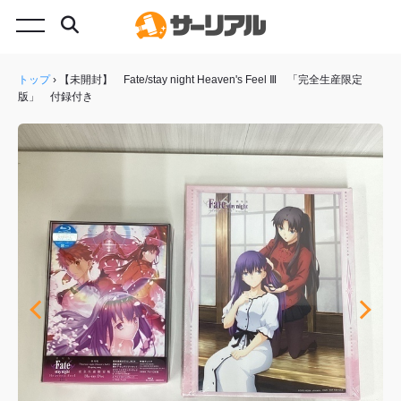
トップ
›
【未開封】 Fate/stay night Heaven's Feel Ⅲ 「完全生産限定
版」 付録付き