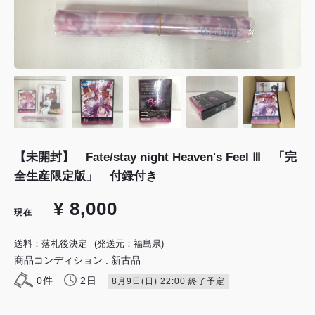
【未開封】 Fate/stay night Heaven's Feel Ⅲ 「完
全生産限定版」 付録付き
¥ 8,000
現在
送料：落札後決定
(発送元：福島県)
商品コンディション : 新古品
0
件
2日
8月9日(日) 22:00 終了予定