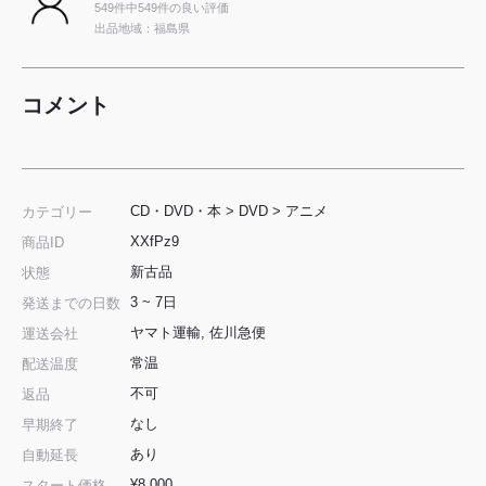
549件中549件の良い評価
出品地域：福島県
コメント
CD・DVD・本
>
DVD
>
アニメ
カテゴリー
XXfPz9
商品ID
新古品
状態
3 ~ 7日
発送までの日数
ヤマト運輸, 佐川急便
運送会社
常温
配送温度
不可
返品
なし
早期終了
あり
自動延長
¥8,000
スタート価格