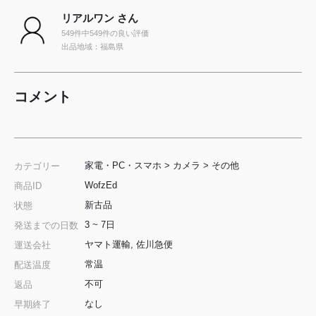
リアルワン さん
549件中549件の良い評価
出品地域：福島県
コメント
家電・PC・スマホ
>
カメラ
>
その他
カテゴリー
WofzEd
商品ID
新古品
状態
3 ~ 7日
発送までの日数
ヤマト運輸, 佐川急便
運送会社
常温
配送温度
不可
返品
なし
早期終了