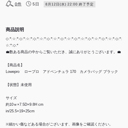
0
件
5日
8月12日(水) 22:00 終了予定
商品説明
◇:*:☆:*:◇:*:☆:*:◇:*:☆:*:◇:*:☆:*:◇:*:☆:*:◇:*:☆:*:◇:*:☆:*:◇:*:☆:*:◇:*:
☆:*:◇:*
💼数ある商品の中からご覧いただき、誠にありがとうございます。💼
【商品名】
Lowepro ロープロ アドベンチュラ 170 カメラバッグ ブラック
【状態】未使用
サイズ
約10ｗ×7.5D×9.8H cm
in/25.5×19×25cm
※細かい傷などある場合がございます、画像をご確認ください。