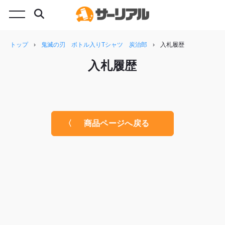
トップ
›
鬼滅の刃 ボトル入りTシャツ 炭治郎
›
入札履歴
入札履歴
商品ページへ戻る