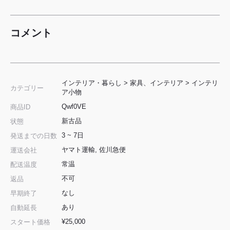
コメント
インテリア・暮らし
>
家具、インテリア
>
インテリ
カテゴリー
ア小物
Qwf0VE
商品ID
新古品
状態
3 ~ 7日
発送までの日数
ヤマト運輸, 佐川急便
運送会社
常温
配送温度
不可
返品
なし
早期終了
あり
自動延長
¥25,000
スタート価格