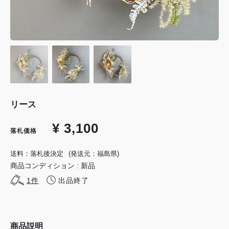
リース
¥ 3,100
落札価格
送料：落札後決定
(発送元：福島県)
商品コンディション : 新品
1
件
出品終了
商品説明