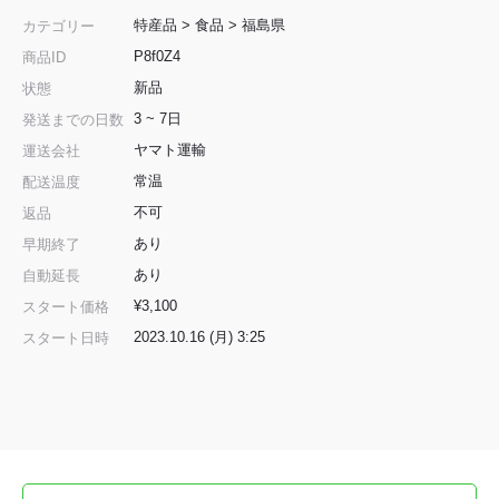
特産品
>
食品
>
福島県
カテゴリー
P8f0Z4
商品ID
新品
状態
3 ~ 7日
発送までの日数
ヤマト運輸
運送会社
常温
配送温度
不可
返品
あり
早期終了
あり
自動延長
¥3,100
スタート価格
2023.10.16 (月) 3:25
スタート日時