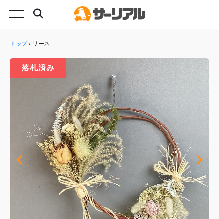
トップ
›
リース
落札済み