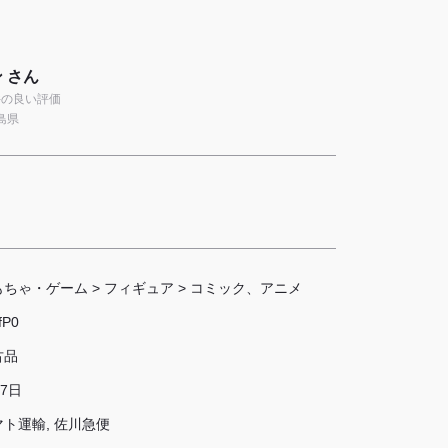
 さん
9件の良い評価
島県
もちゃ・ゲーム
>
フィギュア
>
コミック、アニメ
fP0
古品
 7日
マト運輸, 佐川急便