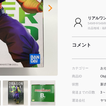
リアルワン
549件中54
出品地域：福
コメント
お
カテゴリー
Obj
商品ID
新
状態
3 ~
発送までの日数
ヤ
運送会社