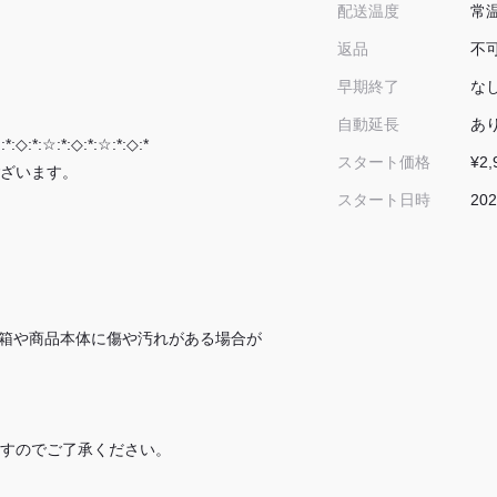
常
配送温度
不
返品
な
早期終了
あ
自動延長
:*:◇:*:☆:*:◇:*:☆:*:◇:*
¥2,
スタート価格
ざいます。
202
スタート日時
箱や商品本体に傷や汚れがある場合が
すのでご了承ください。