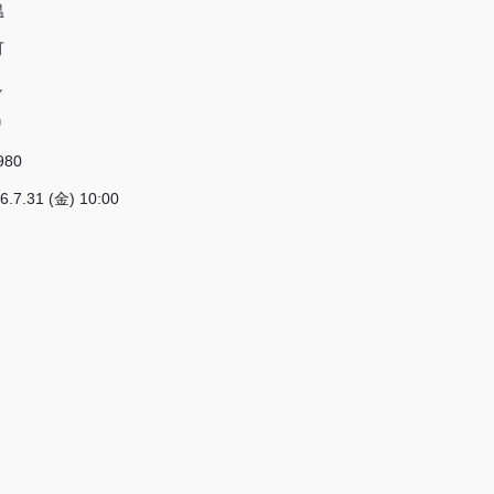
温
可
し
り
980
6.7.31 (金) 10:00