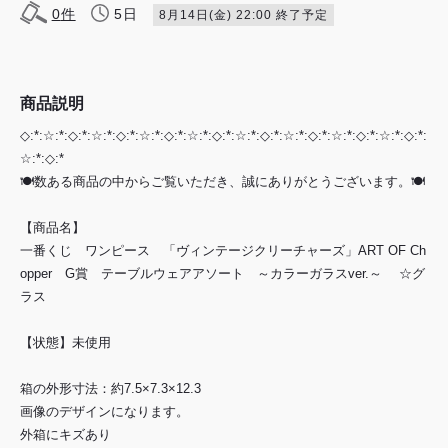
0
件
5日
8月14日(金) 22:00 終了予定
商品説明
◇:*:☆:*:◇:*:☆:*:◇:*:☆:*:◇:*:☆:*:◇:*:☆:*:◇:*:☆:*:◇:*:☆:*:◇:*:☆:*:◇:*:
☆:*:◇:*
🍽️数ある商品の中からご覧いただき、誠にありがとうございます。🍽️
【商品名】
一番くじ ワンピース 「ヴィンテージクリーチャーズ」ART OF Ch
opper G賞 テーブルウェアアソート ～カラーガラスver.～ ☆グ
ラス
【状態】未使用
箱の外形寸法：約7.5×7.3×12.3
画像のデザインになります。
外箱にキズあり