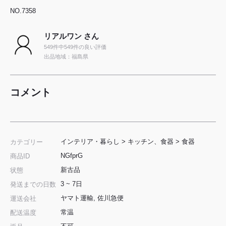
NO.7358
リアルワン さん
549件中549件の良い評価
出品地域：福島県
コメント
インテリア・暮らし
>
キッチン、食器
>
食器
カテゴリー
NGfprG
商品ID
新古品
状態
3 ~ 7日
発送までの日数
ヤマト運輸, 佐川急便
運送会社
常温
配送温度