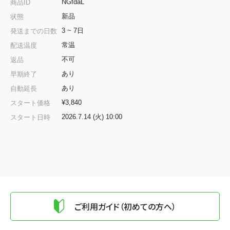
NGfdaL
商品ID
新品
状態
3 ~ 7日
発送までの日数
常温
配送温度
不可
返品
あり
早期終了
あり
自動延長
¥3,840
スタート価格
2026.7.14 (火) 10:00
スタート日時
ご利用ガイド（初めての方へ）