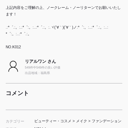
上記内容をご理解の上、ノークレーム・ノーリターンでお願いいたし
ます！
.:*゜.:。:.:*゜:。:..:*゜.:。:.ヾ(´∀｀)(´∀｀)ノ:*゜:。:..:*゜.:。:..:
*゜:。:..:*゜.:。
NO.K012
リアルワン さん
549件中549件の良い評価
出品地域：福島県
コメント
ビューティー・コスメ
>
メイク
>
ファンデーション
カテゴリー