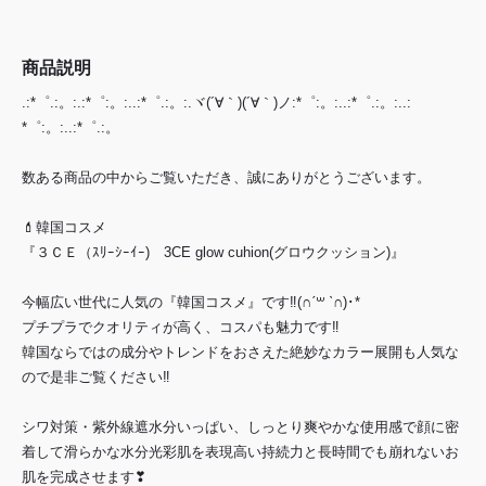
商品説明
.:*゜.:。:.:*゜:。:..:*゜.:。:.ヾ(´∀｀)(´∀｀)ノ:*゜:。:..:*゜.:。:..:
*゜:。:..:*゜.:。
数ある商品の中からご覧いただき、誠にありがとうございます。
💄韓国コスメ
『３ＣＥ（ｽﾘｰｼｰｲｰ) 3CE glow cuhion(グロウクッション)』
今幅広い世代に人気の『韓国コスメ』です‼(∩ˊ꒳ ˋ∩)･*
プチプラでクオリティが高く、コスパも魅力です‼
韓国ならではの成分やトレンドをおさえた絶妙なカラー展開も人気な
ので是非ご覧ください‼
シワ対策・紫外線遮水分いっぱい、しっとり爽やかな使用感で顔に密
着して滑らかな水分光彩肌を表現高い持続力と長時間でも崩れないお
肌を完成させます❣