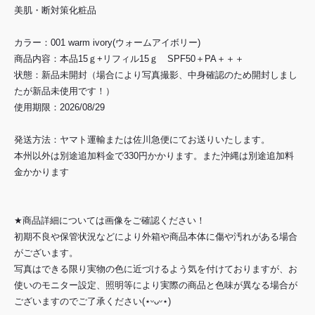
美肌・断対策化粧品
カラー：001 warm ivory(ウォームアイボリー)
商品内容：本品15ｇ+リフィル15ｇ SPF50＋PA＋＋＋
状態：新品未開封（場合により写真撮影、中身確認のため開封しまし
たが新品未使用です！）
使用期限：2026/08/29
発送方法：ヤマト運輸または佐川急便にてお送りいたします。
本州以外は別途追加料金で330円かかります。また沖縄は別途追加料
金かかります
★商品詳細については画像をご確認ください！
初期不良や保管状況などにより外箱や商品本体に傷や汚れがある場合
がございます。
写真はできる限り実物の色に近づけるよう気を付けておりますが、お
使いのモニター設定、照明等により実際の商品と色味が異なる場合が
ございますのでご了承ください(⋆ᵕᴗᵕ⋆)