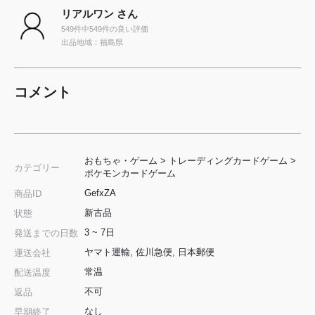
リアルワン さん
549件中549件の良い評価
出品地域：福島県
コメント
おもちゃ・ゲーム
>
トレーディングカードゲーム
>
カテゴリー
ポケモンカードゲーム
GefxZA
商品ID
新古品
状態
3 ~ 7日
発送までの日数
ヤマト運輸, 佐川急便, 日本郵便
運送会社
常温
配送温度
不可
返品
なし
早期終了