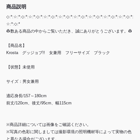
商品説明
◇:*:☆:*:◇:*:☆:*:◇:*:☆:*:◇:*:☆:*:◇:*:☆:*:◇:*:☆:*:◇:*:☆:*:◇:*:☆:*:◇:*:
☆:*:◇:*
👷数ある商品の中からご覧いただき、誠にありがとうございます。👷
【商品名】
Krosta グッジョブ!! 女兼用 フリーサイズ ブラック
【状態】未使用
サイズ：男女兼用
適応身長/157～180cm
前丈/120cm、後丈/95cm、幅115cm
※商品詳細については画像をご確認ください。
※写真の色彩に関しましては撮影環境の照明機材等によって実物の色
と異なる場合がございます。