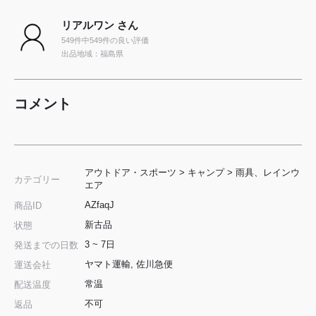
リアルワン さん
549件中549件の良い評価
出品地域：福島県
コメント
アウトドア・スポーツ
>
キャンプ
>
雨具、レインウ
カテゴリー
エア
AZfaqJ
商品ID
新古品
状態
3 ~ 7日
発送までの日数
ヤマト運輸, 佐川急便
運送会社
常温
配送温度
不可
返品