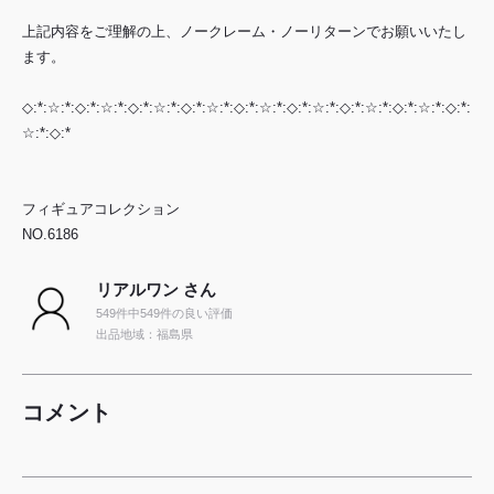
上記内容をご理解の上、ノークレーム・ノーリターンでお願いいたし
ます。
◇:*:☆:*:◇:*:☆:*:◇:*:☆:*:◇:*:☆:*:◇:*:☆:*:◇:*:☆:*:◇:*:☆:*:◇:*:☆:*:◇:*:
☆:*:◇:*
フィギュアコレクション
NO.6186
リアルワン さん
549件中549件の良い評価
出品地域：福島県
コメント