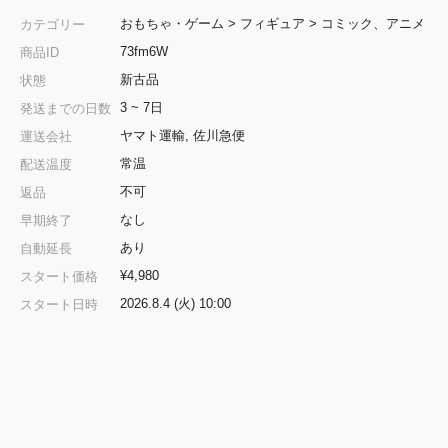
おもちゃ・ゲーム
>
フィギュア
>
コミック、アニメ
カテゴリー
73fm6W
商品ID
新古品
状態
3 ~ 7日
発送までの日数
ヤマト運輸, 佐川急便
運送会社
常温
配送温度
不可
返品
なし
早期終了
あり
自動延長
¥4,980
スタート価格
2026.8.4 (火) 10:00
スタート日時