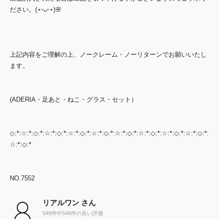
ださい。(⋆ᵕᴗᵕ⋆)🌸
上記内容をご理解の上、ノークレーム・ノーリターンでお願いいたし
ます。
(ADERIA・足あと・ねこ・グラス・セット）
◇:*:☆:*:◇:*:☆:*:◇:*:☆:*:◇:*:☆:*:◇:*:☆:*:◇:*:☆:*:◇:*:☆:*:◇:*:☆:*:◇:*:
☆:*:◇:*
NO.7552
リアルワン さん
549件中549件の良い評価